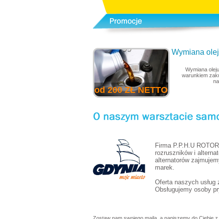
Wymiana oleju
Wymiana oleju
warunkiem zaku
na
od 200 ZŁ NETTO
Firma P.P.H.U ROTOR 
rozruszników i alterna
alternatorów zajmujem
marek.
Oferta naszych usług
Obsługujemy osoby pry
Zostaw nam swojego maila, a napiszemy do Ciebie z 