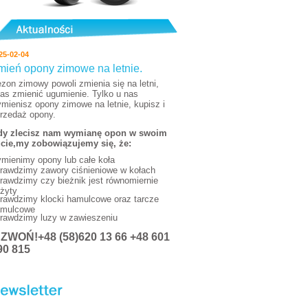
25-02-04
mień opony zimowe na letnie.
zon zimowy powoli zmienia się na letni,
as zmienić ugumienie. Tylko u nas
mienisz opony zimowe na letnie, kupisz i
rzedaż opony.
y zlecisz nam wymianę opon w swoim
cie,my zobowiązujemy się, że:
mienimy opony lub całe koła
rawdzimy zawory ciśnieniowe w kołach
rawdzimy czy bieżnik jest równomiernie
żyty
rawdzimy klocki hamulcowe oraz tarcze
mulcowe
rawdzimy luzy w zawieszeniu
DZWOŃ
!+48 (58)620 13 66 +48 601
90 815