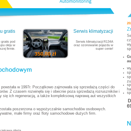
20
Z
 gratis
Serwis klimatyzacji
Se
cz
 gratis pod
Serwis klimatyzacji R134A
wy
pu oleju w
oraz ozonowanie pojazdu w
sp
szej firmie.
super cenie!
350,00 zł
Gd
au
wy
sp
sp
zu
sp
powstała w 1997r. Początkowo zajmowała się sprzedażą części do
ha
torów. Z czasem rozwinęła się i obecnie poza sprzedażą rozruszników i
sp
y się ich regeneracją, a także kompleksową naprawą aut wszystkich
6
 została poszerzona o wypożyczalnie samochodów osobowych.
watne, małe firmy oraz floty samochodowe dużych firm.
ciekawą ofertą.