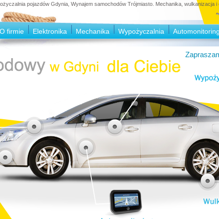
czalnia pojazdów Gdynia, Wynajem samochodów Trójmiasto. Mechanika, wulkanizacja i e
O firmie
Elektronika
Mechanika
Wypożyczalnia
Automonitorin
Zapraszam